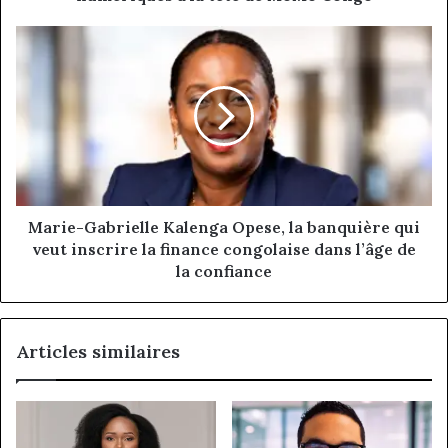
Congo
Marie-
Gabrielle
Kalenga
Opese,
la
banquière
qui
veut
inscrire
la
Marie-Gabrielle Kalenga Opese, la banquière qui
finance
veut inscrire la finance congolaise dans l’âge de
congolaise
la confiance
dans
l’âge
de
Articles similaires
la
confiance