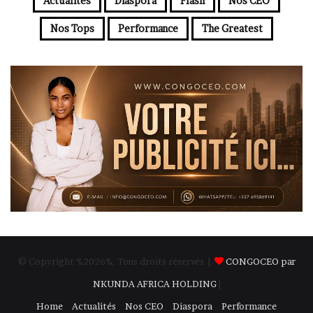
Actualités
Diaspora
Flash
Nos CEO
Nos Tops
Performance
The Greatest
© Copyright %2026%, Tous droits réservés |
CONGOCEO par
NKUNDA AFRICA HOLDING
|
Home
Actualités
Nos CEO
Diaspora
Performance