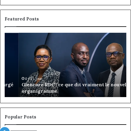
Featured Posts
Glencore
Mo
RDC
Ka
:
an
ce
d’
que
ca
dit
ka
vraiment
le
il y a 1 jour
Glencore RDC : ce que dit vraiment le nouvel
nouvel
organigramme
organigramme
Popular Posts