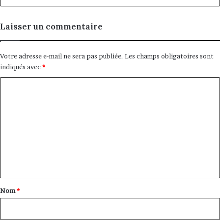
Laisser un commentaire
Votre adresse e-mail ne sera pas publiée.
Les champs obligatoires sont
indiqués avec
*
C
o
m
m
e
n
t
a
Nom
*
i
r