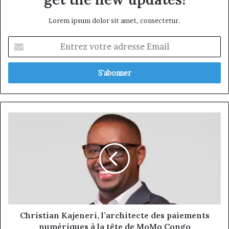
Lorem ipsum dolor sit amet, consectetur.
Entrez
votre
adresse
Email
Christian
Kajeneri,
l’architecte
des
paiements
numériques
à
la
tête
de
Christian Kajeneri, l’architecte des paiements
MoMo
numériques à la tête de MoMo Congo