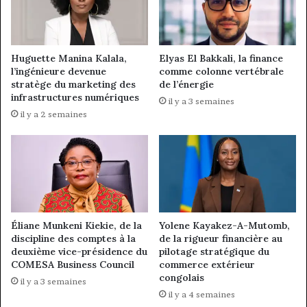
Huguette Manina Kalala,
Elyas El Bakkali, la finance
l’ingénieure devenue
comme colonne vertébrale
stratège du marketing des
de l’énergie
infrastructures numériques
il y a 3 semaines
il y a 2 semaines
Éliane Munkeni Kiekie, de la
Yolene Kayakez-A-Mutomb,
discipline des comptes à la
de la rigueur financière au
deuxième vice-présidence du
pilotage stratégique du
COMESA Business Council
commerce extérieur
congolais
il y a 3 semaines
il y a 4 semaines