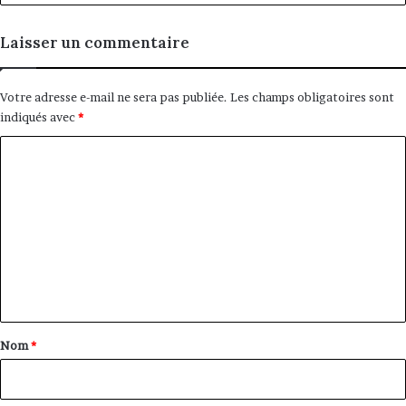
Laisser un commentaire
Votre adresse e-mail ne sera pas publiée.
Les champs obligatoires sont
indiqués avec
*
C
o
m
m
e
n
t
a
Nom
*
i
r