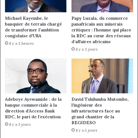
Michael Kayembe, le
Papy Luzala, du commerce
banquier de terrain chargé
panafricain aux minerais
de transformer l’ambition
critiques : l’homme qui place
congolaise d’UBA
la RDC au cœur des réseaux
d’affaires africains
il y a 2 heures
il y a 2 jours
Adeboye Ayewamide : de la
David Tshilumba Mutombo,
banque commerciale à la
l’ingénieur des
direction d’Access Bank
infrastructures face au
RDC, le pari de l’exécution
grand chantier de la
REGIDESO
il y a 3 jours
il y a 5 jours