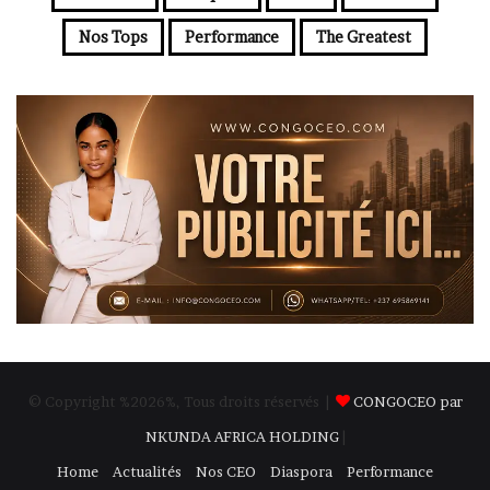
Nos Tops
Performance
The Greatest
© Copyright %2026%, Tous droits réservés |
CONGOCEO par
NKUNDA AFRICA HOLDING
|
Home
Actualités
Nos CEO
Diaspora
Performance