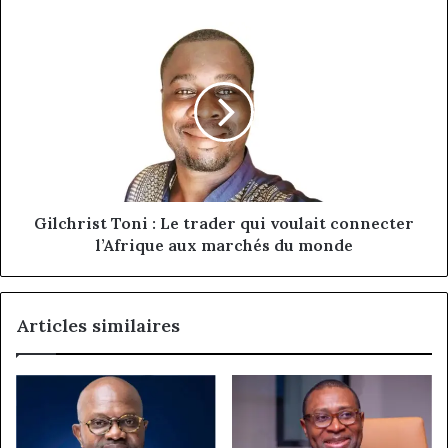
développement
communautaire
Gilchrist
Toni
:
Le
trader
qui
voulait
connecter
l’Afrique
aux
Gilchrist Toni : Le trader qui voulait connecter
marchés
l’Afrique aux marchés du monde
du
monde
Articles similaires