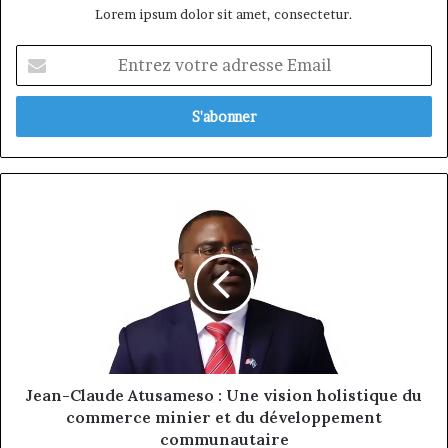
Lorem ipsum dolor sit amet, consectetur.
Entrez
votre
adresse
Email
Jean-
Claude
Atusameso
:
Une
vision
holistique
du
commerce
minier
Jean-Claude Atusameso : Une vision holistique du
et
commerce minier et du développement
du
communautaire