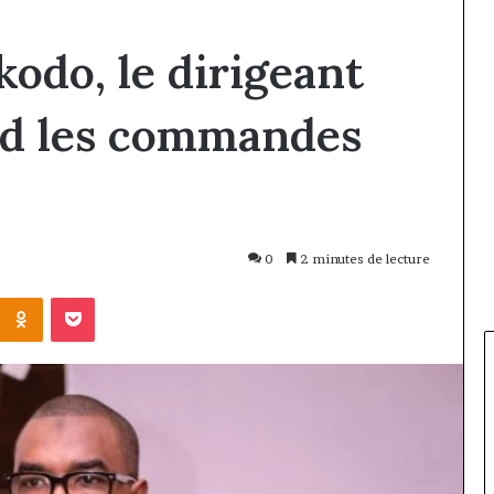
odo, le dirigeant
nd les commandes
0
2 minutes de lecture
Kontakte
Odnoklassniki
Pocket